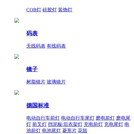
COB灯
硅胶灯
装饰灯
码表
无线码表
有线码表
镜子
树脂镜片
玻璃镜片
德国标准
电动自行车前灯
电动自行车尾灯
磨电前灯
磨电尾
灯
前叉灯
挡泥板/后衣架灯
充电前灯
充电尾灯
电
池前灯
电池尾灯
菱形片
花鼓