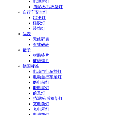
电池尾灯
挡泥板/后衣架灯
自行车安全灯
COB灯
硅胶灯
装饰灯
码表
无线码表
有线码表
镜子
树脂镜片
玻璃镜片
德国标准
电动自行车前灯
电动自行车尾灯
磨电前灯
磨电尾灯
前叉灯
挡泥板/后衣架灯
充电前灯
充电尾灯
电池前灯