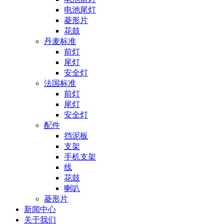
电池尾灯
菱形片
花鼓
丹麦标准
前灯
尾灯
安全灯
法国标准
前灯
尾灯
安全灯
配件
挡泥板
支架
手机支架
线
花鼓
喇叭
菱形片
新闻中心
关于我们