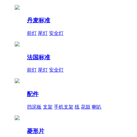
丹麦标准
前灯
尾灯
安全灯
法国标准
前灯
尾灯
安全灯
配件
挡泥板
支架
手机支架
线
花鼓
喇叭
菱形片