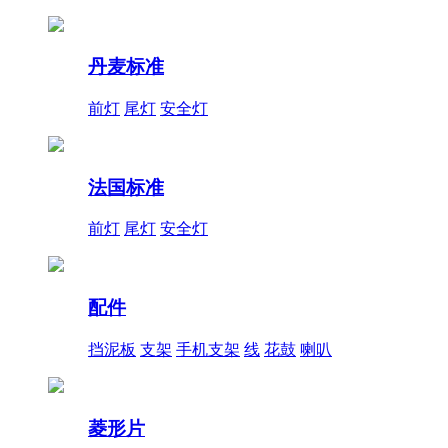
丹麦标准
前灯
尾灯
安全灯
法国标准
前灯
尾灯
安全灯
配件
挡泥板
支架
手机支架
线
花鼓
喇叭
菱形片