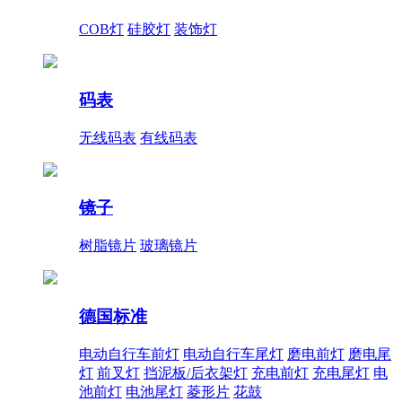
COB灯
硅胶灯
装饰灯
码表
无线码表
有线码表
镜子
树脂镜片
玻璃镜片
德国标准
电动自行车前灯
电动自行车尾灯
磨电前灯
磨电尾
灯
前叉灯
挡泥板/后衣架灯
充电前灯
充电尾灯
电
池前灯
电池尾灯
菱形片
花鼓