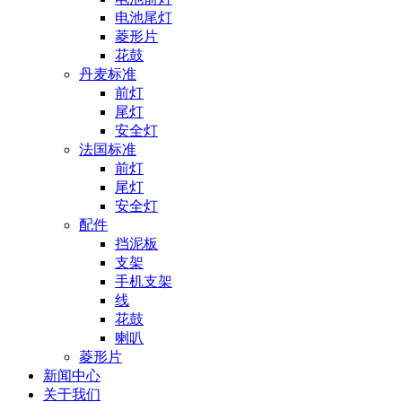
电池尾灯
菱形片
花鼓
丹麦标准
前灯
尾灯
安全灯
法国标准
前灯
尾灯
安全灯
配件
挡泥板
支架
手机支架
线
花鼓
喇叭
菱形片
新闻中心
关于我们