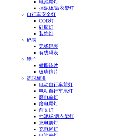
电池尾灯
挡泥板/后衣架灯
自行车安全灯
COB灯
硅胶灯
装饰灯
码表
无线码表
有线码表
镜子
树脂镜片
玻璃镜片
德国标准
电动自行车前灯
电动自行车尾灯
磨电前灯
磨电尾灯
前叉灯
挡泥板/后衣架灯
充电前灯
充电尾灯
电池前灯