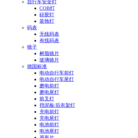
自行车安全灯
COB灯
硅胶灯
装饰灯
码表
无线码表
有线码表
镜子
树脂镜片
玻璃镜片
德国标准
电动自行车前灯
电动自行车尾灯
磨电前灯
磨电尾灯
前叉灯
挡泥板/后衣架灯
充电前灯
充电尾灯
电池前灯
电池尾灯
菱形片