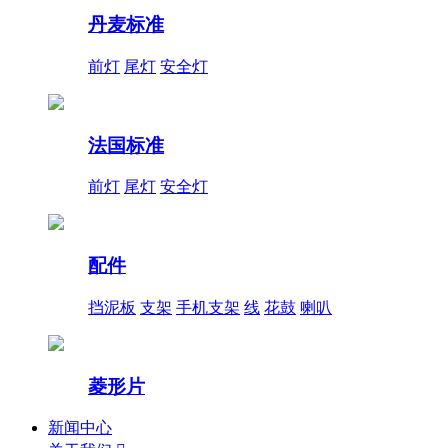
丹麦标准
前灯
尾灯
安全灯
法国标准
前灯
尾灯
安全灯
配件
挡泥板
支架
手机支架
线
花鼓
喇叭
菱形片
新闻中心