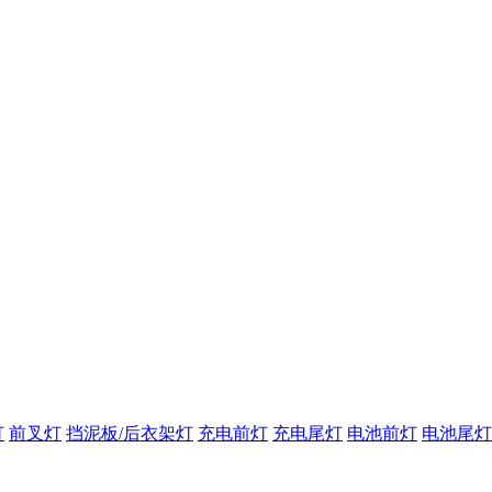
灯
前叉灯
挡泥板/后衣架灯
充电前灯
充电尾灯
电池前灯
电池尾灯