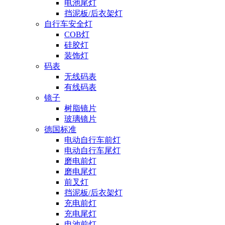
电池尾灯
挡泥板/后衣架灯
自行车安全灯
COB灯
硅胶灯
装饰灯
码表
无线码表
有线码表
镜子
树脂镜片
玻璃镜片
德国标准
电动自行车前灯
电动自行车尾灯
磨电前灯
磨电尾灯
前叉灯
挡泥板/后衣架灯
充电前灯
充电尾灯
电池前灯