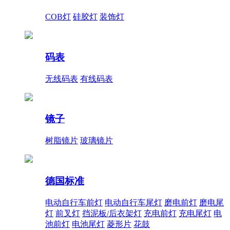
COB灯
硅胶灯
装饰灯
码表
无线码表
有线码表
镜子
树脂镜片
玻璃镜片
德国标准
电动自行车前灯
电动自行车尾灯
磨电前灯
磨电尾
灯
前叉灯
挡泥板/后衣架灯
充电前灯
充电尾灯
电
池前灯
电池尾灯
菱形片
花鼓