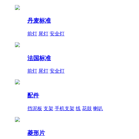
丹麦标准
前灯
尾灯
安全灯
法国标准
前灯
尾灯
安全灯
配件
挡泥板
支架
手机支架
线
花鼓
喇叭
菱形片