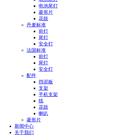
电池尾灯
菱形片
花鼓
丹麦标准
前灯
尾灯
安全灯
法国标准
前灯
尾灯
安全灯
配件
挡泥板
支架
手机支架
线
花鼓
喇叭
菱形片
新闻中心
关于我们