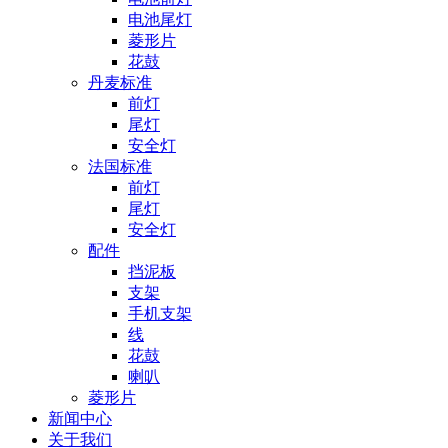
电池尾灯
菱形片
花鼓
丹麦标准
前灯
尾灯
安全灯
法国标准
前灯
尾灯
安全灯
配件
挡泥板
支架
手机支架
线
花鼓
喇叭
菱形片
新闻中心
关于我们