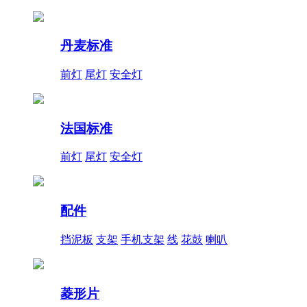
丹麦标准
前灯
尾灯
安全灯
法国标准
前灯
尾灯
安全灯
配件
挡泥板
支架
手机支架
线
花鼓
喇叭
菱形片