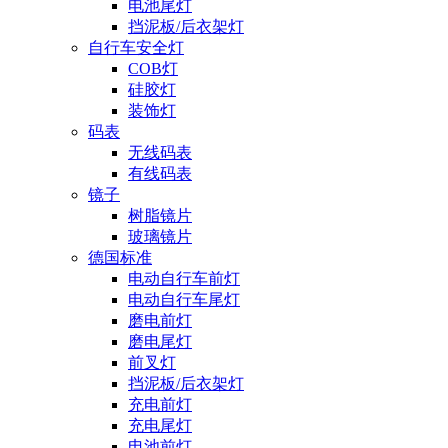
电池尾灯
挡泥板/后衣架灯
自行车安全灯
COB灯
硅胶灯
装饰灯
码表
无线码表
有线码表
镜子
树脂镜片
玻璃镜片
德国标准
电动自行车前灯
电动自行车尾灯
磨电前灯
磨电尾灯
前叉灯
挡泥板/后衣架灯
充电前灯
充电尾灯
电池前灯