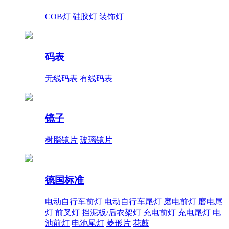
COB灯
硅胶灯
装饰灯
码表
无线码表
有线码表
镜子
树脂镜片
玻璃镜片
德国标准
电动自行车前灯
电动自行车尾灯
磨电前灯
磨电尾
灯
前叉灯
挡泥板/后衣架灯
充电前灯
充电尾灯
电
池前灯
电池尾灯
菱形片
花鼓